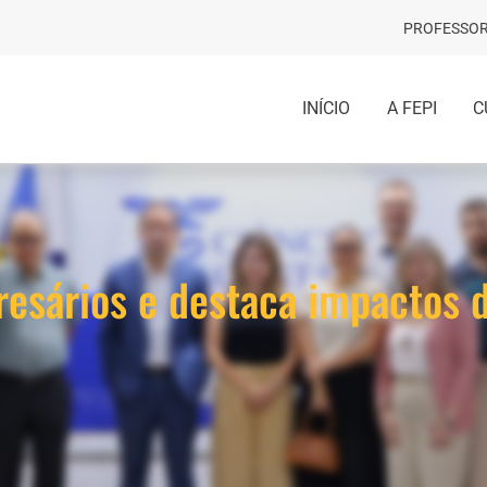
PROFESSOR
INÍCIO
A FEPI
C
esários e destaca impactos 