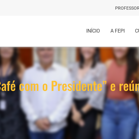
PROFESSOR
INÍCIO
A FEPI
C
afé com o Presidente” e reún