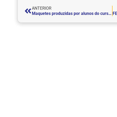
ANTERIOR
Maquetes produzidas por alunos do curso de Arquitetura e Urbanismo da FEPI passam a integrar exposição no Museu Municipal Wenceslau Braz