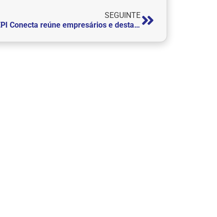
SEGUINTE
FEPI Conecta reúne empresários e destaca impactos do Imposto de Renda nas empresas