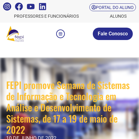
PORTAL DO ALUNO
PROFESSORES E FUNCIONÁRIOS
ALUNOS
Fale Conosco
FEPI promove Semana de Sistemas
de Informação e Tecnologia em
Análise e Desenvolvimento de
Sistemas, de 17 a 19 de maio de
2022
10 DE JUNHO DE 2022