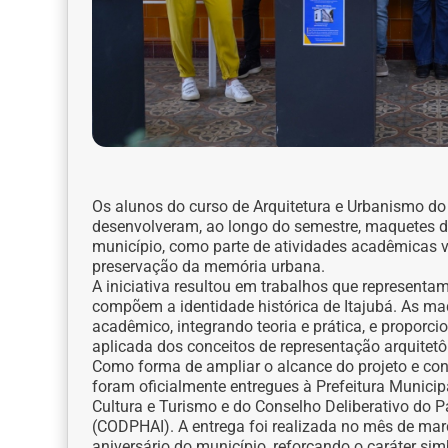
Os alunos do curso de Arquitetura e Urbanismo do 
desenvolveram, ao longo do semestre, maquetes de
município, como parte de atividades acadêmicas vo
preservação da memória urbana.
A iniciativa resultou em trabalhos que representam
compõem a identidade histórica de Itajubá. As m
acadêmico, integrando teoria e prática, e propor
aplicada dos conceitos de representação arquitetô
Como forma de ampliar o alcance do projeto e co
foram oficialmente entregues à Prefeitura Municipa
Cultura e Turismo e do Conselho Deliberativo do Pa
(CODPHAI). A entrega foi realizada no mês de ma
aniversário do município, reforçando o caráter s