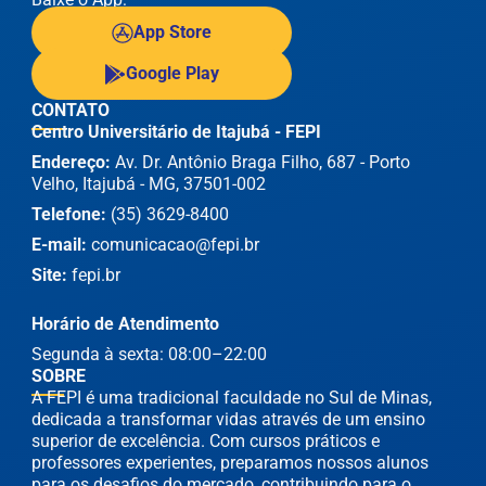
App Store
Google Play
CONTATO
Centro Universitário de Itajubá - FEPI
Endereço:
Av. Dr. Antônio Braga Filho, 687 - Porto
Velho, Itajubá - MG, 37501-002
Telefone:
(35) 3629-8400
E-mail:
comunicacao@fepi.br
Site:
fepi.br
Horário de Atendimento
Segunda à sexta: 08:00–22:00
SOBRE
A FEPI é uma tradicional faculdade no Sul de Minas,
dedicada a transformar vidas através de um ensino
superior de excelência. Com cursos práticos e
professores experientes, preparamos nossos alunos
para os desafios do mercado, contribuindo para o