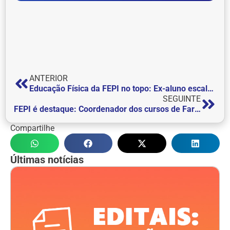
ANTERIOR
Educação Física da FEPI no topo: Ex-aluno escala Pico de 6 mil metros de altitude na Bolívia utilizando conhecimentos adquiridos no curso
SEGUINTE
FEPI é destaque: Coordenador dos cursos de Farmácia e Biomedicina do Centro Universitário de Itajubá – FEPI é convidado para ser revisor científico de revista internacional
Compartilhe
Últimas notícias