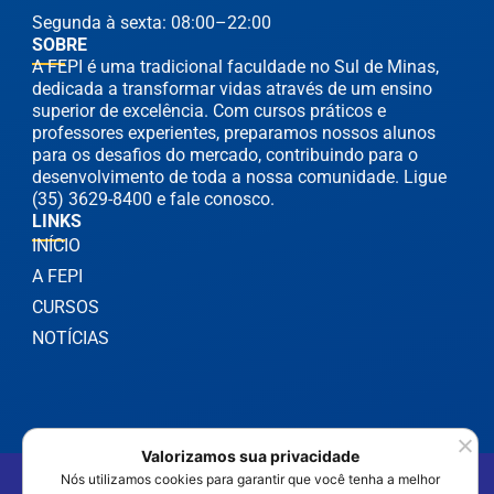
Segunda à sexta: 08:00–22:00
SOBRE
A FEPI é uma tradicional faculdade no Sul de Minas,
dedicada a transformar vidas através de um ensino
superior de excelência. Com cursos práticos e
professores experientes, preparamos nossos alunos
para os desafios do mercado, contribuindo para o
desenvolvimento de toda a nossa comunidade. Ligue
(35) 3629-8400 e fale conosco.
LINKS
INÍCIO
A FEPI
CURSOS
NOTÍCIAS
Valorizamos sua privacidade
©2025 FEPI Itajubá - Todos os Direitos Reservados
Nós utilizamos cookies para garantir que você tenha a melhor