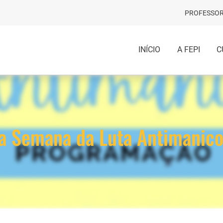
PROFESSOR
INÍCIO
A FEPI
C
da Semana da Luta Antimanic