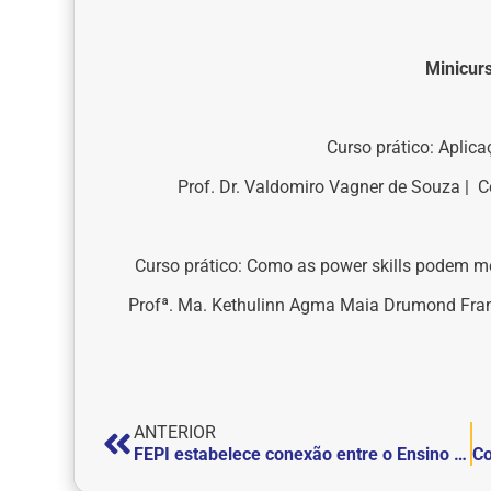
Minicur
Curso prático: Aplica
Prof. Dr. Valdomiro Vagner de Souza | Ce
Curso prático: Como as power skills podem me
Profª. Ma. Kethulinn Agma Maia Drumond Franco
ANTERIOR
FEPI estabelece conexão entre o Ensino Superior e o Ensino Médio por meio de Atividades Acadêmicas