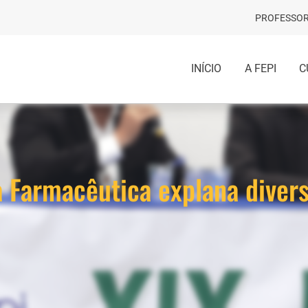
PROFESSOR
INÍCIO
A FEPI
C
a Farmacêutica explana diver